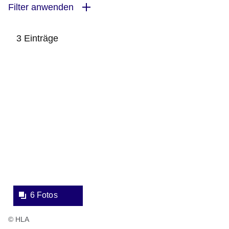
Filter anwenden
3 Einträge
:3
Bildergalerie:6
Ergebnisse:
Fotos:Öffnet
eine
Lightbox:
6 Fotos
© HLA