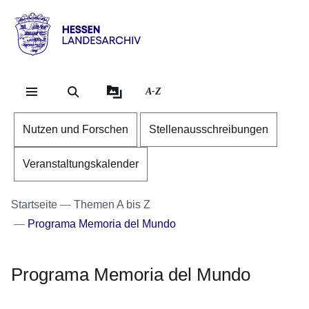
Direkt zum Kopf der Se
Direkt zum Inhalt
Direkt zum Fuß der Sei
Hessen
-
Landesarchiv
A-Z
Nutzen und Forschen
Stellenausschreibungen
Veranstaltungskalender
Startseite
Themen A bis Z
Programa Memoria del Mundo
Programa Memoria del Mundo