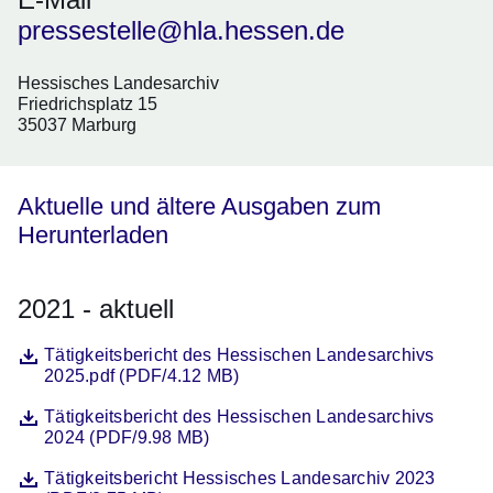
pressestelle@hla.hessen.de
Hessisches Landesarchiv
Friedrichsplatz 15
35037 Marburg
Aktuelle und ältere Ausgaben zum
Herunterladen
2021 - aktuell
Datei
Öffnet sich in einem neuen Fenster
Tätigkeitsbericht des Hessischen Landesarchivs
2025.pdf (PDF/4.12 MB)
Datei
Öffnet sich in einem neuen Fenster
Tätigkeitsbericht des Hessischen Landesarchivs
2024 (PDF/9.98 MB)
Datei
Öffnet sich in einem neuen Fenster
Tätigkeitsbericht Hessisches Landesarchiv 2023