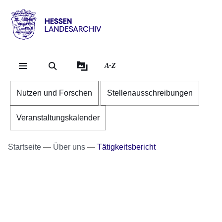
Direkt zum Kopf der Se
Direkt zum Inhalt
Direkt zum Fuß der Sei
Hessen
-
Landesarchiv
A-Z
Nutzen und Forschen
Stellenausschreibungen
Veranstaltungskalender
Startseite
Über uns
Tätigkeitsbericht