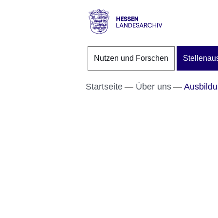
Direkt zum Kopf der S
Direkt zum Inhalt
Direkt zum Fuß der Se
Hessen
-
Nutzen und Forschen
Stellenau
Landesarchiv
Startseite
Über uns
Ausbildu