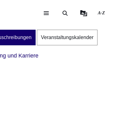
A-Z
eite
ite
sschreibungen
Veranstaltungskalender
ng und Karriere