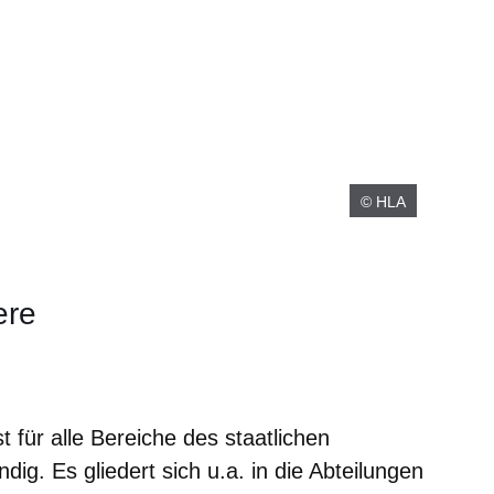
© HLA
ere
er
Fenster
euen Fenster
em neuen Fenster
 für alle Bereiche des staatlichen
ig. Es gliedert sich u.a. in die Abteilungen