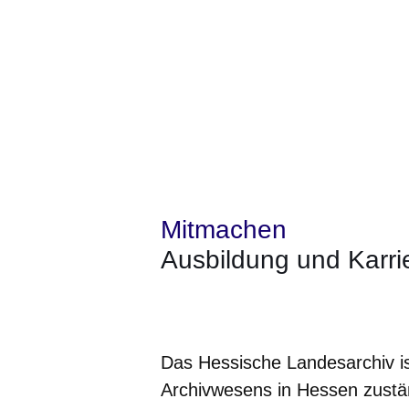
Mitmachen
Ausbildung und Karri
Öffnet sich in einem neuen Fenster
Öffnet sich in einem neuen Fenst
Öffnet sich in einem neuen 
Öffnet sich in einem n
Öffnet sich in ein
Das Hessische Landesarchiv ist
Archivwesens in Hessen zuständ