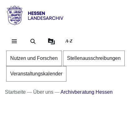
Direkt zum Kopf der Se
Direkt zum Inhalt
Direkt zum Fuß der Sei
Hessen
-
Landesarchiv
A-Z
Nutzen und Forschen
Stellenausschreibungen
Veranstaltungskalender
Startseite
Über uns
Archivberatung Hessen