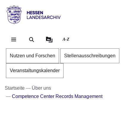
Direkt zum Kopf der Se
Direkt zum Inhalt
Direkt zum Fuß der Sei
Hessen
-
Landesarchiv
A-Z
Nutzen und Forschen
Stellenausschreibungen
Veranstaltungskalender
Startseite
Über uns
Competence Center Records Management