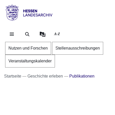
Direkt zum Kopf der Se
Direkt zum Inhalt
Direkt zum Fuß der Sei
Hessen
-
Landesarchiv
A-Z
Nutzen und Forschen
Stellenausschreibungen
Veranstaltungskalender
Startseite
Geschichte erleben
Publikationen