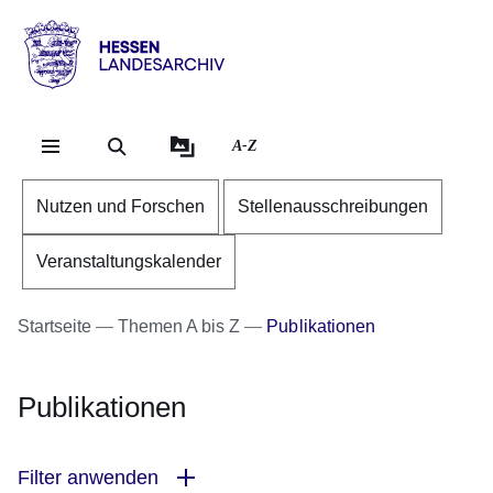
Direkt zum Kopf der Se
Direkt zum Inhalt
Direkt zum Fuß der Sei
Hessen
-
Landesarchiv
A-Z
Nutzen und Forschen
Stellenausschreibungen
Veranstaltungskalender
Startseite
Themen A bis Z
Publikationen
Publikationen
Filter anwenden