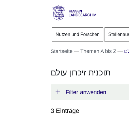
Direkt zum Kopf der S
Direkt zum Inhalt
Direkt zum Fuß der Se
Hessen
-
Nutzen und Forschen
Stellenau
Landesarchiv
Startseite
Themen A bis Z
לם
תוכנית זיכרון עולם
Filter anwenden
3 Einträge