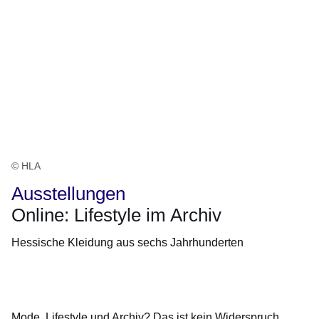
© HLA
Ausstellungen
Online: Lifestyle im Archiv
Hessische Kleidung aus sechs Jahrhunderten
Öffnet sich in einem neuen Fenster
Öffnet sich in einem neuen Fenster
Öffnet sich in einem neuen Fenster
Öffnet sich in einem neuen Fenster
Öffnet sich in einem neuen Fenster
Mode, Lifestyle und Archiv? Das ist kein Widerspruch.