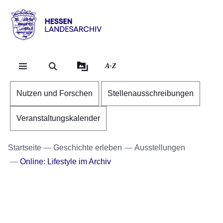
Direkt zum Kopf der Se
Direkt zum Inhalt
Direkt zum Fuß der Sei
Hessen
-
Landesarchiv
A-Z
Nutzen und Forschen
Stellenausschreibungen
Veranstaltungskalender
Startseite
Geschichte erleben
Ausstellungen
Online: Lifestyle im Archiv