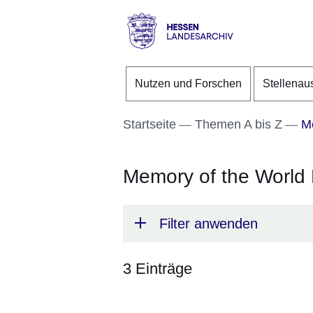
Direkt zum Kopf der S
Direkt zum Inhalt
Direkt zum Fuß der Se
Hessen
-
Nutzen und Forschen
Stellenau
Landesarchiv
Startseite
Themen A bis Z
Me
Memory of the Worl
Filter anwenden
3 Einträge