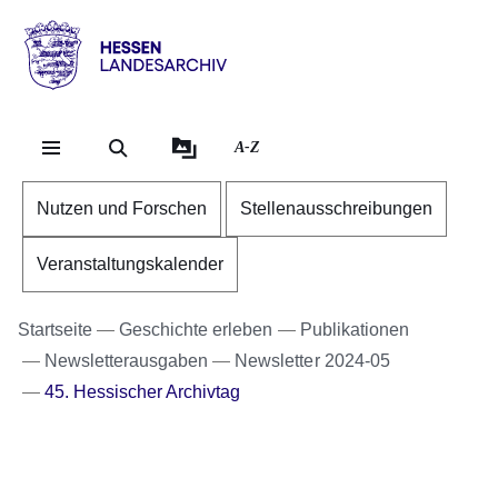
Direkt zum Kopf der Se
Direkt zum Inhalt
Direkt zum Fuß der Sei
Hessen
-
Landesarchiv
A-Z
Nutzen und Forschen
Stellenausschreibungen
Veranstaltungskalender
Startseite
Geschichte erleben
Publikationen
Newsletterausgaben
Newsletter 2024-05
45. Hessischer Archivtag