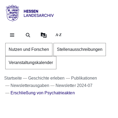
Direkt zum Kopf der Se
Direkt zum Inhalt
Direkt zum Fuß der Sei
Hessen
-
Landesarchiv
A-Z
Nutzen und Forschen
Stellenausschreibungen
Veranstaltungskalender
Startseite
Geschichte erleben
Publikationen
Newsletterausgaben
Newsletter 2024-07
Erschließung von Psychatrieakten