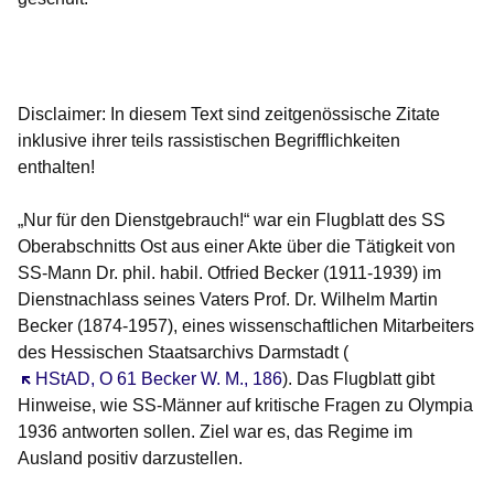
Öffnet sich in einem neuen Fenster
Öffnet sich in einem neuen Fenster
Öffnet sich in einem neuen Fenster
Öffnet sich in einem neuen Fenster
Öffnet sich in einem neuen Fenster
Disclaimer: In diesem Text sind zeitgenössische Zitate
inklusive ihrer teils rassistischen Begrifflichkeiten
enthalten!
„Nur für den Dienstgebrauch!“ war ein Flugblatt des SS
Oberabschnitts Ost aus einer Akte über die Tätigkeit von
SS-Mann Dr. phil. habil. Otfried Becker (1911-1939) im
Dienstnachlass seines Vaters Prof. Dr. Wilhelm Martin
Becker (1874-1957), eines wissenschaftlichen Mitarbeiters
des Hessischen Staatsarchivs Darmstadt (
Öffnet sich in einem neuen Fenster
HStAD, O 61 Becker W. M., 186
). Das Flugblatt gibt
Hinweise, wie SS-Männer auf kritische Fragen zu Olympia
1936 antworten sollen. Ziel war es, das Regime im
Ausland positiv darzustellen.