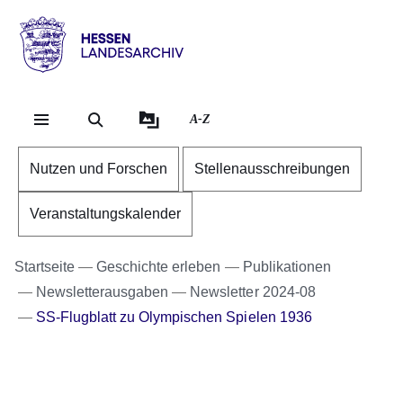
Direkt zum Kopf der Se
Direkt zum Inhalt
Direkt zum Fuß der Sei
Hessen
-
Landesarchiv
A-Z
Nutzen und Forschen
Stellenausschreibungen
Veranstaltungskalender
Startseite
Geschichte erleben
Publikationen
Newsletterausgaben
Newsletter 2024-08
SS-Flugblatt zu Olympischen Spielen 1936