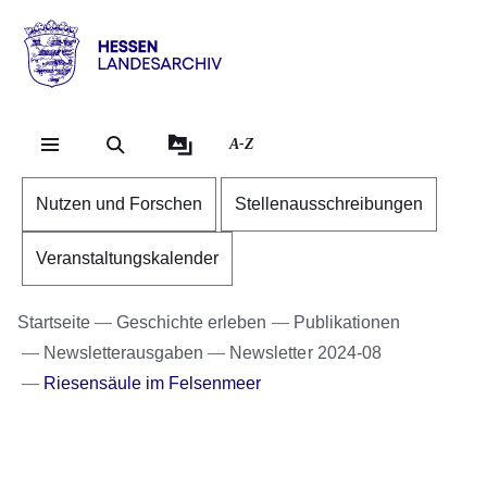
Direkt zum Kopf der Se
Direkt zum Inhalt
Direkt zum Fuß der Sei
Hessen
-
Landesarchiv
A-Z
Nutzen und Forschen
Stellenausschreibungen
Veranstaltungskalender
Startseite
Geschichte erleben
Publikationen
Newsletterausgaben
Newsletter 2024-08
Riesensäule im Felsenmeer