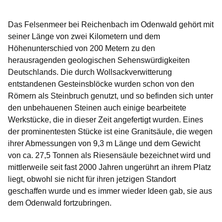
Öffnet sich in einem neuen Fenster
Öffnet sich in einem neuen Fenster
Öffnet sich in einem neuen Fenster
Öffnet sich in einem neuen Fenster
Öffnet sich in einem neuen Fenster
Das Felsenmeer bei Reichenbach im Odenwald gehört mit
seiner Länge von zwei Kilometern und dem
Höhenunterschied von 200 Metern zu den
herausragenden geologischen Sehenswürdigkeiten
Deutschlands. Die durch Wollsackverwitterung
entstandenen Gesteinsblöcke wurden schon von den
Römern als Steinbruch genutzt, und so befinden sich unter
den unbehauenen Steinen auch einige bearbeitete
Werkstücke, die in dieser Zeit angefertigt wurden. Eines
der prominentesten Stücke ist eine Granitsäule, die wegen
ihrer Abmessungen von 9,3 m Länge und dem Gewicht
von ca. 27,5 Tonnen als Riesensäule bezeichnet wird und
mittlerweile seit fast 2000 Jahren ungerührt an ihrem Platz
liegt, obwohl sie nicht für ihren jetzigen Standort
geschaffen wurde und es immer wieder Ideen gab, sie aus
dem Odenwald fortzubringen.