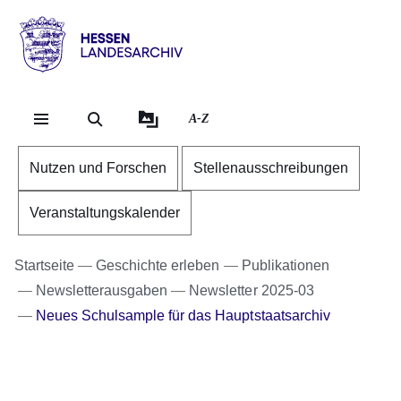
Direkt zum Kopf der Se
Direkt zum Inhalt
Direkt zum Fuß der Sei
Hessen
-
Landesarchiv
A-Z
Nutzen und Forschen
Stellenausschreibungen
Veranstaltungskalender
Startseite
Geschichte erleben
Publikationen
Newsletterausgaben
Newsletter 2025-03
Neues Schulsample für das Hauptstaatsarchiv