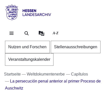
Direkt zum Kopf der Se
Direkt zum Inhalt
Direkt zum Fuß der Sei
Hessen
-
Landesarchiv
A-Z
Nutzen und Forschen
Stellenausschreibungen
Veranstaltungskalender
Startseite
Weltdokumentenerbe
Capítulos
La persecución penal anterior al primer Proceso de
Auschwitz