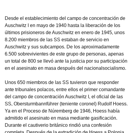
Öffnet sich in einem neuen Fenster
Öffnet sich in einem neuen Fenster
Öffnet sich in einem neuen Fenster
Öffnet sich in einem neuen Fenster
Öffnet sich in einem neuen Fenster
Desde el establecimiento del campo de concentración de
Auschwitz I en mayo de 1940 hasta la liberación de los
últimos prisioneros de Auschwitz en enero de 1945, unos
8.200 miembros de las SS estaban de servicio en
Auschwitz y sus subcampos. De los aproximadamente
6.500 sobrevivientes de este grupo de personas, apenas
un total de 800 se llevó ante la justicia por su participación
en el asesinato en masa después del nacionalsocialismo.
Unos 650 miembros de las SS tuvieron que responder
ante tribunales polacos, entre ellos el primer comandante
del campo de concentración Auschwitz I, el oficial de las
SS,
Obersturmbannführer
(teniente coronel) Rudolf Hoess.
Ya en el Proceso de Núremberg de 1946, Hoess había
admitido el asesinato en masa mediante gasificación.
Durante el cautiverio británico rindió una confesión
completa. Después de la extradición de Hoess a Polonia,