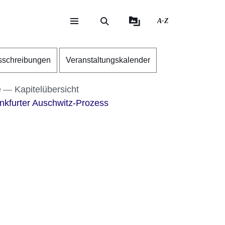
A-Z
eite
ite
sschreibungen
Veranstaltungskalender
e
Kapitelübersicht
nkfurter Auschwitz-Prozess