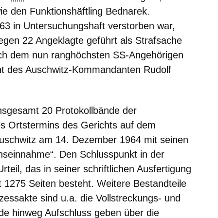
ie den Funktionshäftling Bednarek.
3 in Untersuchungshaft verstorben war,
egen 22 Angeklagte geführt als Strafsache
ach dem nun ranghöchsten SS-Angehörigen
ant des Auschwitz-Kommandanten Rudolf
insgesamt 20 Protokollbände der
es Ortstermins des Gerichts auf dem
uschwitz am 14. Dezember 1964 mit seinen
nseinnahme“. Den Schlusspunkt in der
eil, das in seiner schriftlichen Ausfertigung
 1275 Seiten besteht. Weitere Bestandteile
essakte sind u.a. die Vollstreckungs- und
de hinweg Aufschluss geben über die