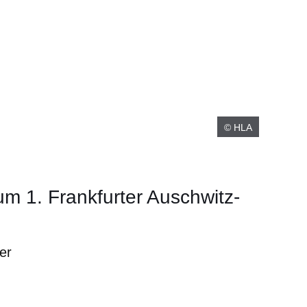
© HLA
um 1. Frankfurter Auschwitz-
er
er
Fenster
euen Fenster
em neuen Fenster