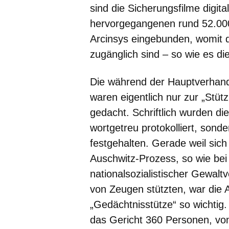
sind die Sicherungsfilme digital
hervorgegangenen rund 52.000
Arcinsys eingebunden, womit di
zugänglich sind – so wie es di
Die während der Hauptverhand
waren eigentlich nur zur „Stü
gedacht. Schriftlich wurden d
wortgetreu protokolliert, sond
festgehalten. Gerade weil sic
Auschwitz-Prozess, so wie be
nationalsozialistischer Gewalt
von Zeugen stützten, war die 
„Gedächtnisstütze“ so wichti
das Gericht 360 Personen, von