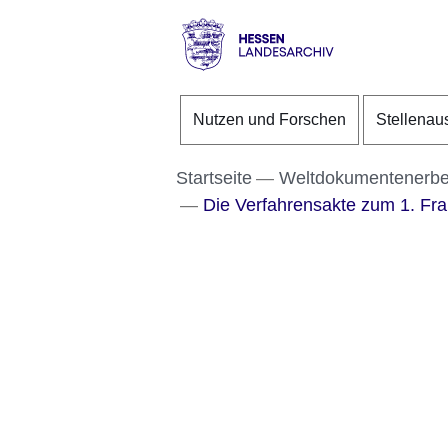
Direkt zum Kopf der S
Direkt zum Inhalt
Direkt zum Fuß der Se
Hessen
-
Nutzen und Forschen
Stellenau
Landesarchiv
Startseite
Weltdokumentenerb
Die Verfahrensakte zum 1. Fra