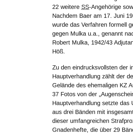
22 weitere
SS
-Angehörige sow
Nachdem Baer am 17. Juni 196
wurde das Verfahren formell g
gegen Mulka u.a., genannt n
Robert Mulka, 1942/43 Adjut
Höß.
Zu den eindrucksvollsten der 
Hauptverhandlung zählt der d
Gelände des ehemaligen KZ A
37 Fotos von der „Augenschei
Hauptverhandlung setzte das Urt
aus drei Bänden mit insgesamt
dieser umfangreichen Strafproz
Gnadenhefte, die über 29 Bän