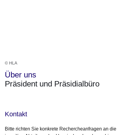
© HLA
Über uns
Präsident und Präsidialbüro
Öffnet sich in einem neuen Fenster
Öffnet sich in einem neuen Fenster
Öffnet sich in einem neuen Fenster
Öffnet sich in einem neuen Fenster
Öffnet sich in einem neuen Fenster
Kontakt
Bitte richten Sie konkrete Rechercheanfragen an die