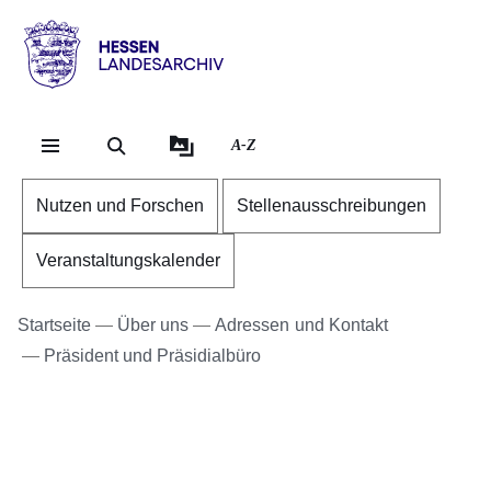
Direkt zum Kopf der Se
Direkt zum Inhalt
Direkt zum Fuß der Sei
Hessen
-
Landesarchiv
A-Z
Nutzen und Forschen
Stellenausschreibungen
Veranstaltungskalender
Startseite
Über uns
Adressen und Kontakt
Präsident und Präsidialbüro