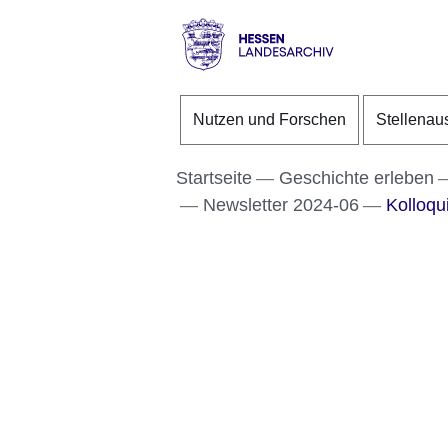
Direkt zum Kopf der S
Direkt zum Inhalt
Direkt zum Fuß der Se
Hessen
-
Nutzen und Forschen
Stellenau
Landesarchiv
Startseite
Geschichte erleben
Newsletter 2024-06
Kolloqu