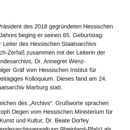
er
Fenster
euen Fenster
em neuen Fenster
 Präsident des 2018 gegründeten Hessischen
Jahres beging er seinen 65. Geburtstag.
r Leiter des Hessischen Staatsarchivs
ch-Zerfaß zusammen mit der Leiterin der
andesarchivs, Dr. Annegret Wenz-
olger Gräf vom Hessischen Institut für
weitägiges Kolloquium. Dieses fand am 24.
atsarchiv Marburg statt.
eichen des „Archivs“. Grußworte sprachen
stoph Degen vom Hessischen Ministerium für
unst und Kultur, Dr. Beate Dorfey
 Landesarchivverwaltung Rheinland-Pfalz) als