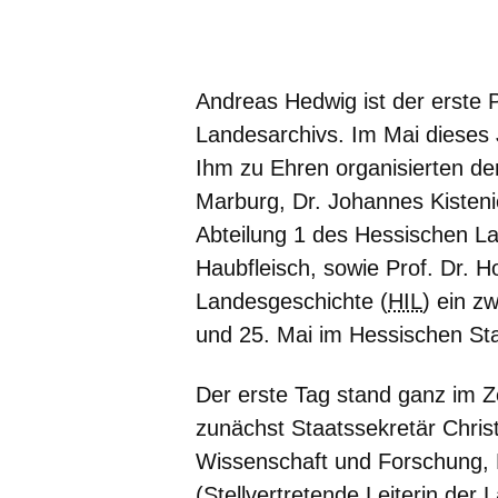
Öffnet sich in einem neuen Fenster
Öffnet sich in einem neuen Fenst
Öffnet sich in einem neuen 
Öffnet sich in einem n
Öffnet sich in ein
Andreas Hedwig ist der erste
Landesarchivs. Im Mai dieses 
Ihm zu Ehren organisierten de
Marburg, Dr. Johannes Kisteni
Abteilung 1 des Hessischen L
Haubfleisch, sowie Prof. Dr. H
Landesgeschichte (
HIL
) ein z
und 25. Mai im Hessischen Sta
Der erste Tag stand ganz im Z
zunächst Staatssekretär Chri
Wissenschaft und Forschung, K
(Stellvertretende Leiterin der