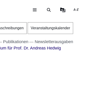
A-Z
eite
ite
sschreibungen
Veranstaltungskalender
Publikationen
Newsletterausgaben
ium für Prof. Dr. Andreas Hedwig