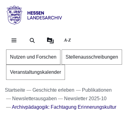
Direkt zum Kopf der Se
Direkt zum Inhalt
Direkt zum Fuß der Sei
Hessen
-
Landesarchiv
A-Z
Nutzen und Forschen
Stellenausschreibungen
Veranstaltungskalender
Startseite
Geschichte erleben
Publikationen
Newsletterausgaben
Newsletter 2025-10
Archivpädagogik: Fachtagung Erinnerungskultur