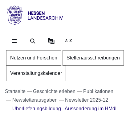
Direkt zum Kopf der Se
Direkt zum Inhalt
Direkt zum Fuß der Sei
Hessen
-
Landesarchiv
A-Z
Nutzen und Forschen
Stellenausschreibungen
Veranstaltungskalender
Startseite
Geschichte erleben
Publikationen
Newsletterausgaben
Newsletter 2025-12
Überlieferungsbildung - Aussonderung im HMdI