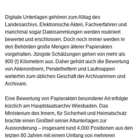
Öffnet sich in einem neuen Fenster
Öffnet sich in einem neuen Fenster
Öffnet sich in einem neuen Fenster
Öffnet sich in einem neuen Fenster
Öffnet sich in einem neuen Fenster
Digitale Unterlagen gehören zum Alltag des
Landesarchivs. Elektronische Akten, Fachverfahren und
manchmal sogar Dateisammlungen werden routiniert
bewertet und erschlossen. Doch noch immer werden in
den Behörden große Mengen älterer Papierakten
vorgehalten. Jüngste Schätzungen gehen von mehr als
900 (!) Kilometern aus. Daher gehört auch die Bewertung
von Aktenordnern, Pendelheftern und Laufmappen
weiterhin zum üblichen Geschäft der Archivarinnen und
Archivare.
Eine Bewertung von Papierakten besonderer Art erfolgte
kürzlich am Hauptstaatsarchiv Wiesbaden. Das
Ministerium des Innern, für Sicherheit und Heimatschutz
brachte einen Großteil seiner Altunterlagen zur
Aussonderung – insgesamt rund 4.000 Positionen aus den
letzten 80 Jahren mit einem Umfang von mehreren