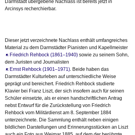
Darmstadt übergebene Nachlass ist bereits jetzt in
Arcinsys recherchierbar.
Öffnet sich in einem neuen Fenster
Öffnet sich in einem neuen Fenster
Öffnet sich in einem neuen Fenster
Öffnet sich in einem neuen Fenster
Öffnet sich in einem neuen Fenster
Dieser jetzt verzeichnete Nachlass enthält umfangreiches
Material zu dem Darmstädter Pianisten und Kapellmeister
Öffnet sich in einem neuen Fenster
Friedrich Rehbock (1861–1940)
sowie zu seinem Sohn,
dem Juristen und Journalisten
Öffnet sich in einem neuen Fenster
Ernst Rehbock (1901–1971)
. Beide haben das
Darmstädter Kulturleben auf unterschiedliche Weise
geprägt und bereichert. Friedrich Rehbock studierte
Klavier bei Franz Liszt, der sich insofern auch für seinen
Schüler einsetzte, als er einen handschriftlichen Antrag
nebst Entwurf für die Zurückstellung von Friedrich
Rehbock vom Militärdienst am 8. September 1884
unterzeichnete. Die Sammlung enthält neben einigen
bildlichen Darstellungen und Erinnerungsstücken an Liszt
auch ein Foto aus Weimar 1885, auf dem der berühmte