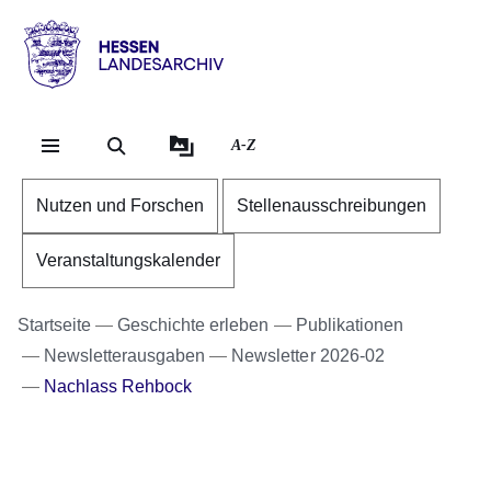
Direkt zum Kopf der Se
Direkt zum Inhalt
Direkt zum Fuß der Sei
Hessen
-
Landesarchiv
A-Z
Nutzen und Forschen
Stellenausschreibungen
Veranstaltungskalender
Startseite
Geschichte erleben
Publikationen
Newsletterausgaben
Newsletter 2026-02
Nachlass Rehbock