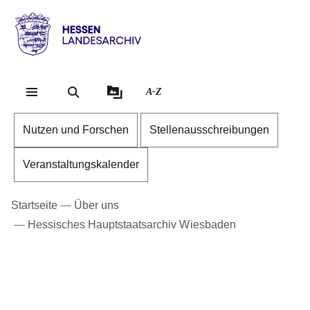
Direkt zum Kopf der Se
Direkt zum Inhalt
Direkt zum Fuß der Sei
Hessen
-
Landesarchiv
A-Z
Nutzen und Forschen
Stellenausschreibungen
Veranstaltungskalender
Startseite
Über uns
Hessisches Hauptstaatsarchiv Wiesbaden