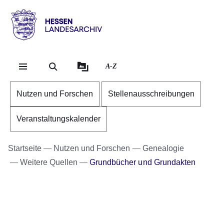
Direkt zum Kopf der Se
Direkt zum Inhalt
Direkt zum Fuß der Sei
Hessen
-
Landesarchiv
A-Z
Nutzen und Forschen
Stellenausschreibungen
Veranstaltungskalender
Startseite
Nutzen und Forschen
Genealogie
Weitere Quellen
Grundbücher und Grundakten