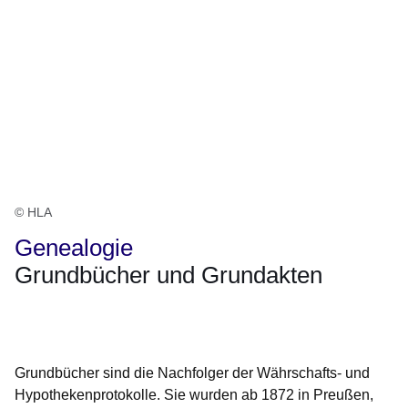
© HLA
Genealogie
Grundbücher und Grundakten
Öffnet sich in einem neuen Fenster
Öffnet sich in einem neuen Fenster
Öffnet sich in einem neuen Fenster
Öffnet sich in einem neuen Fenster
Öffnet sich in einem neuen Fenster
Grundbücher sind die Nachfolger der Währschafts- und
Hypothekenprotokolle. Sie wurden ab 1872 in Preußen,