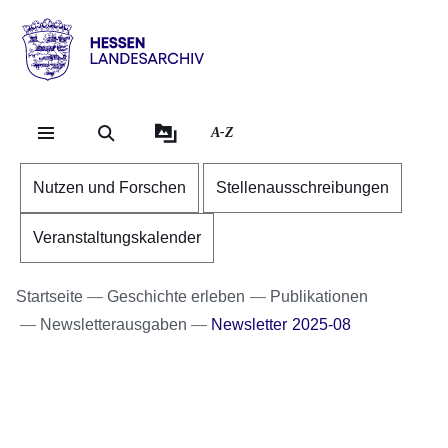
Direkt zum Kopf der S
Direkt zum Inhalt
Direkt zum Fuß der Se
Hessen
-
Landesarchiv
A-Z
Nutzen und Forschen
Stellenausschreibungen
Veranstaltungskalender
Startseite
Geschichte erleben
Publikationen
Newsletterausgaben
Newsletter 2025-08