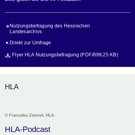
Nutzungsbefragung des Hessischen
Landesarchivs
Öffnet sich in einem neuen Fenster
Direkt zur Umfrage
Datei
Öffnet sich in einem neuen Fenster
Flyer HLA Nutzungsbefragung (PDF/899.25 KB)
HLA
© Franziska Zimmet, HLA
HLA-Podcast