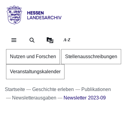
Direkt zum Kopf der Se
Direkt zum Inhalt
Direkt zum Fuß der Sei
Hessen
-
Landesarchiv
A-Z
Nutzen und Forschen
Stellenausschreibungen
Veranstaltungskalender
Startseite
Geschichte erleben
Publikationen
Newsletterausgaben
Newsletter 2023-09